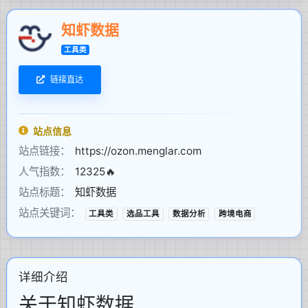
知虾数据
工具类
链接直达
站点信息
站点链接：
https://ozon.menglar.com
人气指数：
12325🔥
站点标题：
知虾数据
站点关键词：
工具类
选品工具
数据分析
跨境电商
详细介绍
关于知虾数据