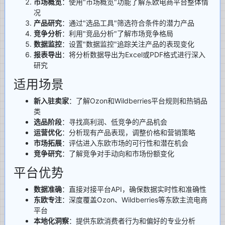
市场概览
：使用"市场概览"功能了解东欧电商平台整体情
况
产品研究
：通过"选品工具"筛选符合条件的潜力产品
竞争分析
：利用"竞品分析"了解市场竞争格局
数据监控
：设置"数据监控"追踪关注产品的表现变化
报表导出
：将分析数据导出为Excel或PDF格式进行深入
研究
适用场景
新入驻卖家
：了解Ozon和Wildberries平台规则和热销品
类
选品阶段
：寻找高利润、低竞争的产品机会
运营优化
：分析现有产品表现，调整价格和营销策略
市场拓展
：评估进入东欧市场的可行性和潜在机会
竞争研究
：了解竞争对手动向和市场份额变化
平台优势
数据准确
：直接对接平台API，确保数据实时性和准确性
东欧专注
：深度覆盖Ozon、Wildberries等东欧主流电商
平台
本地化洞察
：提供东欧消费者行为和偏好的专业分析