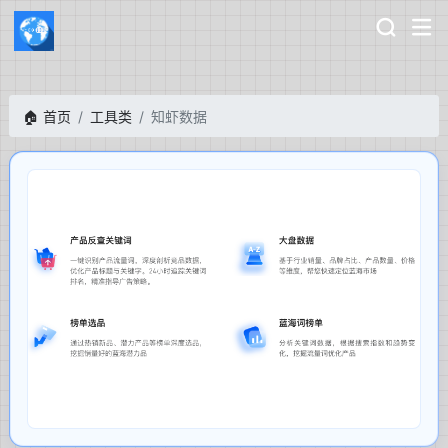
🏠 首页
工具类
知虾数据